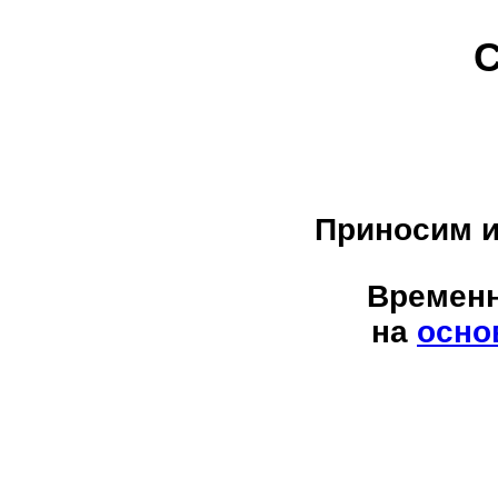
С
Приносим и
Временн
на
осно