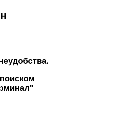
ен
неудобства.
 поиском
рминал"