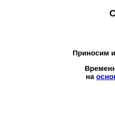
С
Приносим и
Временн
на
осно