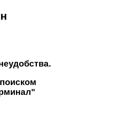
ен
неудобства.
 поиском
рминал"