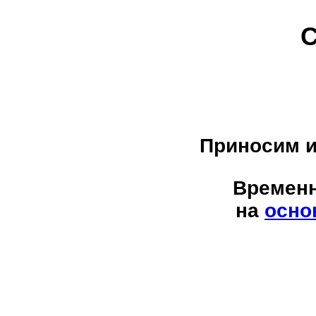
С
Приносим и
Временн
на
осно