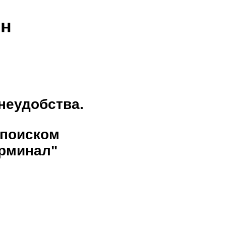
ен
неудобства.
 поиском
рминал"